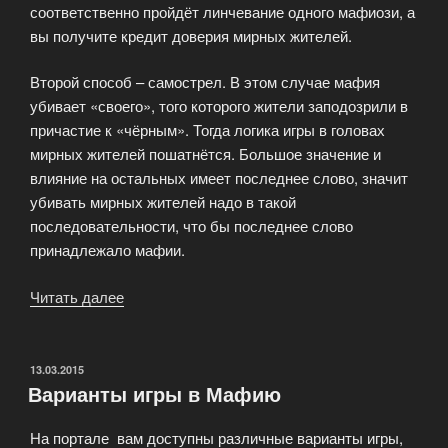
соответственно пройдёт линчевание одного мафиози, а
вы получите кредит доверия мирных жителей.
Второй способ – самострел. В этом случае мафия
убивает «своего», того которого жители заподозрили в
причастие к «чёрным». Тогда логика игры в головах
мирных жителей пошатнётся. Большое значение и
влияние на остальных имеет последнее слово, значит
убивать мирных жителей надо в такой
последовательности, что бы последнее слово
принадлежало мафии.
Читать далее
«Как
выиграть
в
Мафию»
ОПУБЛИКОВАНО
13.03.2015
Варианты игры в Мафию
На портале вам доступны различные варианты игры,