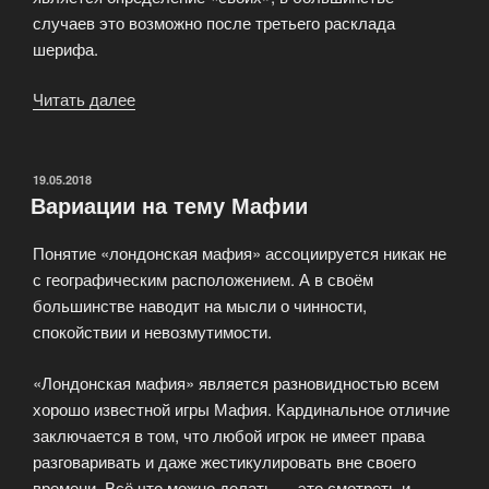
случаев это возможно после третьего расклада
шерифа.
Читать далее
«Почему
классические
правила?»
ОПУБЛИКОВАНО
19.05.2018
Вариации на тему Мафии
Понятие «лондонская мафия» ассоциируется никак не
с географическим расположением. А в своём
большинстве наводит на мысли о чинности,
спокойствии и невозмутимости.
«Лондонская мафия» является разновидностью всем
хорошо известной игры Мафия. Кардинальное отличие
заключается в том, что любой игрок не имеет права
разговаривать и даже жестикулировать вне своего
времени. Всё что можно делать — это смотреть и