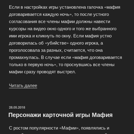
Если в настройках игры установлена галочка «мафия
договаривается каждую ночь», то после устного
согласования все члены мафии должны навести
курсоры на видео окно одного и того же выбранного
ими игрока и кликнуть по окну. Если мафия устно
договорилась об «убийстве» одного игрока, а
проголосовала за разных, считается, что она
промахнулась. В случае если «мафия договаривается
только в первую ночь», то проснувшись все члены
мафии сразу проводят выстрел.
Читать далее
««Ночь»
и
«день»
в
ОПУБЛИКОВАНО
28.05.2018
Персонажи карточной игры Мафия
игре»
С ростом популярности «Мафии», появлялись и