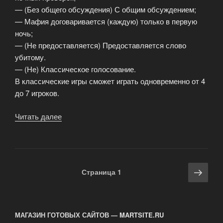
— (Без общего обсуждения) С общим обсуждением;
— Мафия договаривается (каждую) только в первую
ночь;
— (Не предоставляется) Предоставляется слово
убитому.
— (Не) Классическое голосование.
В классические игры сможет играть одновременно от 4
до 7 игроков.
Читать далее
«Варианты
игры
в
Мафию»
Навигация
Сле
Страница
1
по
стра
записям
МАГАЗИН ГОТОВЫХ САЙТОВ — MARTSITE.RU