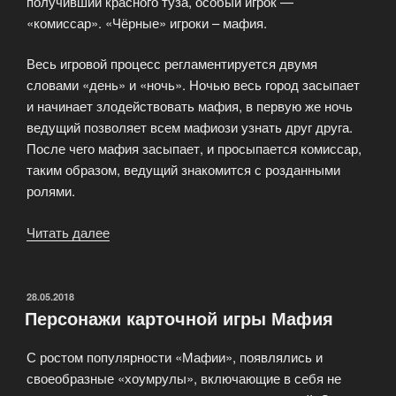
получивший красного туза, особый игрок —
«комиссар». «Чёрные» игроки – мафия.
Весь игровой процесс регламентируется двумя
словами «день» и «ночь». Ночью весь город засыпает
и начинает злодействовать мафия, в первую же ночь
ведущий позволяет всем мафиози узнать друг друга.
После чего мафия засыпает, и просыпается комиссар,
таким образом, ведущий знакомится с розданными
ролями.
Читать далее
«Добро
пожаловать
в
Мафию»
ОПУБЛИКОВАНО
28.05.2018
Персонажи карточной игры Мафия
С ростом популярности «Мафии», появлялись и
своеобразные «хоумрулы», включающие в себя не