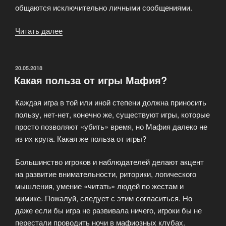
общаются исключительно личными сообщениями.
Читать далее
«Где
играть
в
карточную
ОПУБЛИКОВАНО
20.05.2018
Какая польза от игры Мафия?
игру
Мафия»
Каждая игра в той или иной степени должна приносить
пользу, нет-нет, конечно же, существуют игры, которые
просто позволяют «убить» время, но Мафия далеко не
из их круга. Какая же польза от игры?
Большинство игроков и наблюдателей делают акцент
на развитие внимательности, риторики, логического
мышления, умение «читать» людей по жестам и
мимике. Пожалуй, следует с этим согласиться. Но
даже если бы игра не развивала ничего, игроки бы не
перестали проводить ночи в мафиозных клубах.