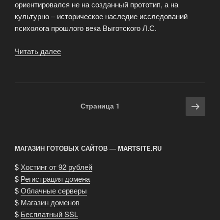
ориентировался не на созданный прототип, а на
культурно – историческое наследие исследований
психолога прошлого века Выготского Л.С.
Читать далее
«История
карточной
игры
Мафия»
Навигация
Сле
Страница
1
по
стра
записям
МАГАЗИН ГОТОВЫХ САЙТОВ — MARTSITE.RU
$
Хостинг от 92 рублей
$
Регистрация домена
$
Облачные серверы
$
Магазин доменов
$
Бесплатный SSL