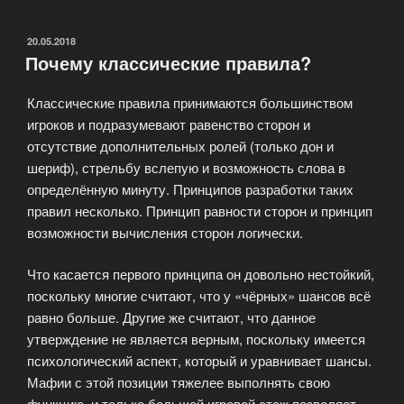
от
игры
ОПУБЛИКОВАНО
20.05.2018
Почему классические правила?
Мафия?»
Классические правила принимаются большинством
игроков и подразумевают равенство сторон и
отсутствие дополнительных ролей (только дон и
шериф), стрельбу вслепую и возможность слова в
определённую минуту. Принципов разработки таких
правил несколько. Принцип равности сторон и принцип
возможности вычисления сторон логически.
Что касается первого принципа он довольно нестойкий,
поскольку многие считают, что у «чёрных» шансов всё
равно больше. Другие же считают, что данное
утверждение не является верным, поскольку имеется
психологический аспект, который и уравнивает шансы.
Мафии с этой позиции тяжелее выполнять свою
функцию, и только большой игровой стаж позволяет