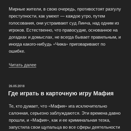
Мирные жители, в свою очередь, противостоят разгулу
преступности, как умеют — каждое утро, путем
голосования, они устраивают суд Линча, над одним из
игроков. Естественно, что правосудие, основанное на
догадках и домыслах, не всегда бывает правильным, и
иногда какого-нибудь «Чижа» приговаривают по
ошибке.
Читать далее
«Персонажи
карточной
игры
Мафия»
ОПУБЛИКОВАНО
26.05.2018
Где играть в карточную игру Мафия
Те, кто думает, что «Мафия» ига исключительно
салонная, серьезно заблуждаются. Эти времена давно
прошли, и «Мафия», как и ее криминальная тезка,
запустила свои щупальца во все сферы деятельности