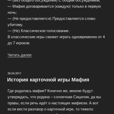
— Мафия договаривается (каждую) только в первую
ночь;
— (Не предоставляется) Предоставляется слово
убитому.
— (Не) Классическое голосование.
В классические игры сможет играть одновременно от 4
до 7 игроков.
Читать далее
«Варианты
игры
в
Мафию»
ОПУБЛИКОВАНО
26.04.2011
История карточной игры Мафия
Где родилась мафия? Конечно же, многие будут
утверждать, что родина – солнечная Сицилия, да вы
правы, если речь идёт о настоящих мафиози. А вот
если вести разговор о карточной игре, то тяжело