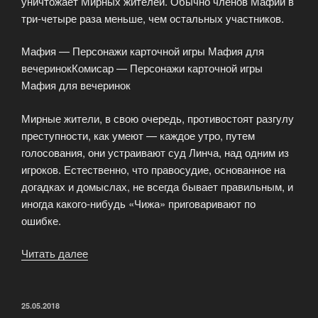
уничтожает Мирных жителей. Обычно членов Мафии в
три-четыре раза меньше, чем остальных участников.
Мафия — Персонажи карточной игры Мафия для
вечеринокКомисар — Персонажи карточной игры
Мафия для вечеринок
Мирные жители, в свою очередь, противостоят разгулу
преступности, как умеют — каждое утро, путем
голосования, они устраивают суд Линча, над одним из
игроков. Естественно, что правосудие, основанное на
догадках и домыслах, не всегда бывает правильным, и
иногда какого-нибудь «Чижа» приговаривают по
ошибке.
Читать далее
«Персонажи
карточной
игры
Мафия»
ОПУБЛИКОВАНО
25.05.2018