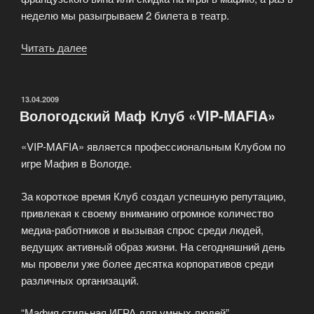
неделю мы разыгрываем 2 билета в театр.
Читать далее
«Клуб
игры
в
мафию
ОПУБЛИКОВАНО
13.04.2009
Вологодский Маф Клуб «VIP-MAFIA»
MafCafe
в
«VIP-MAFIA» является профессиональным Клубом по
Москве»
игре Мафия в Вологде.
За короткое время Клуб создал успешную репутацию,
привлекая к своему вниманию огромное количество
медиа-работников и вызывая спрос среди людей,
ведущих активный образ жизни. На сегодняшний день
мы провели уже более десятка корпоративов среди
различных организаций.
“Мафия стильная ИГРА для умных людей”