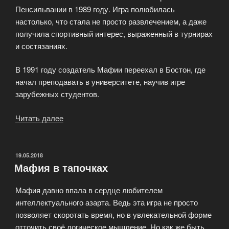
Пенсильвании в 1989 году. Игра полюбилась
настолько, что стала не просто развлечением, а даже
получила спортивный интерес, выраженный в турнирах
и состязаниях.
В 1991 году создатель Мафии переехал в Бостон, где
начал преподавать в университете, научив игре
зарубежных студентов.
Читать далее
«История
сицилийского
клана»
ОПУБЛИКОВАНО
19.05.2018
Мафия в тапочках
Мафия давно впала в сердце любителем
интеллектуального азарта. Ведь эта игра не просто
позволяет скоротать время, но в увлекательной форме
отточить своё логическое мышление. Но как же быть,