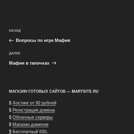
Навигация
Предыдущая
НАЗАД
по
запись:
записям
Вопросы по игре Мафия
Следующая
ДАЛЕЕ
запись
Мафия в тапочках
МАГАЗИН ГОТОВЫХ САЙТОВ — MARTSITE.RU
$
Хостинг от 92 рублей
$
Регистрация домена
$
Облачные серверы
$
Магазин доменов
$
Бесплатный SSL