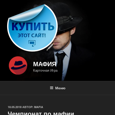
Перейти
к
содержимому
МАФИЯ
Карточная Игра
Меню
ОПУБЛИКОВАНО
18.05.2018
АВТОР:
MAFIA
Чемпионат по мафии