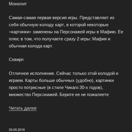
Монолит
Самая-самая первая версия игры. Представляет из
себя обычную колоду карт, в которой некоторые
«картинки» заменены на Персонажей игры в Мафию. Ее
плюс в том, что получаете сразу 2 игры: Мафия и
обычная колода карт.
Сквирл
Отличное исполнение. Сейчас только этой колодой и
играем. Карты больше обычных (удобно), картинки
просто потрясные (в стиле Чикаго 30-х годов),
множество Персонажей. Берите ее не пожалеете
Читать далее
«Где
купить
игру
Мафия»
ОПУБЛИКОВАНО
20.05.2018