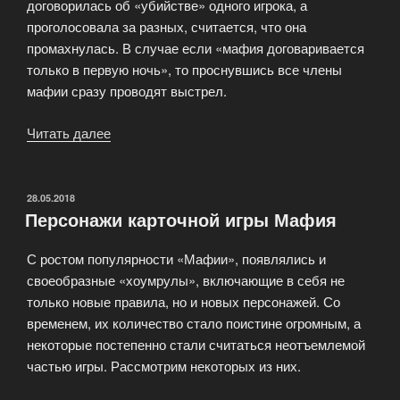
договорилась об «убийстве» одного игрока, а
проголосовала за разных, считается, что она
промахнулась. В случае если «мафия договаривается
только в первую ночь», то проснувшись все члены
мафии сразу проводят выстрел.
Читать далее
««Ночь»
и
«день»
в
ОПУБЛИКОВАНО
28.05.2018
Персонажи карточной игры Мафия
игре»
С ростом популярности «Мафии», появлялись и
своеобразные «хоумрулы», включающие в себя не
только новые правила, но и новых персонажей. Со
временем, их количество стало поистине огромным, а
некоторые постепенно стали считаться неотъемлемой
частью игры. Рассмотрим некоторых из них.