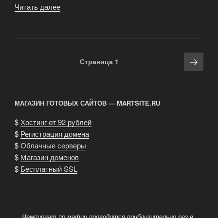
Читать далее
«История
сицилийского
клана»
Навигация
Сле
Страница
1
по
стра
записям
МАГАЗИН ГОТОВЫХ САЙТОВ — MARTSITE.RU
$
Хостинг от 92 рублей
$
Регистрация домена
$
Облачные серверы
$
Магазин доменов
$
Бесплатный SSL
Чемпионат по мафии проводится приблизительно раз в