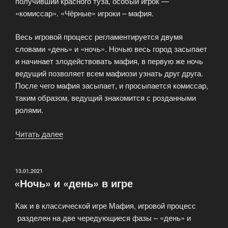
получивший красного туза, особый игрок —
«комиссар». «Чёрные» игроки – мафия.
Весь игровой процесс регламентируется двумя
словами «день» и «ночь». Ночью весь город засыпает
и начинает злодействовать мафия, в первую же ночь
ведущий позволяет всем мафиози узнать друг друга.
После чего мафия засыпает, и просыпается комиссар,
таким образом, ведущий знакомится с розданными
ролями.
Читать далее
«Добро
пожаловать
в
Мафию»
ОПУБЛИКОВАНО
13.01.2021
«Ночь» и «день» в игре
Как и в классической игре Мафия, игровой процесс
разделен на две чередующиеся фазы – «день» и