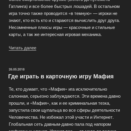
Гатлинга) и все более быстрых лошадей. В остальном
игра точно также проводится «в темную» — игроки не
знают, кто есть кто и стараются вычислить друг друга.
Несомненные плюсы игры — красочные и стильные
карты, а так же интересная игровая механика.
Читать далее
«Различные
модификации
игры
Мафия»
ОПУБЛИКОВАНО
26.05.2018
Где играть в карточную игру Мафия
Те, кто думает, что «Мафия» ига исключительно
салонная, серьезно заблуждаются. Эти времена давно
прошли, и «Мафия», как и ее криминальная тезка,
запустила свои щупальца во все сферы деятельности
Человечества. Не избежал этой участи и Интернет.
Глобальная сеть давным-давно пала под напором
мафиозных кланов. Играют все — от мала до велика.