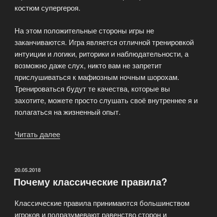
костюм супергероя.
На этом положительные стороны игры не
заканчиваются. Игра является отличной тренировкой
интуиции и логики, риторики и наблюдательности, а
возможно даже слух, никто вам не запретит
прислушиваться к мафиозным ночным шорохам.
Тренироваться будут те качества, которые вы
захотите, можете просто слушать своё внутреннее я и
полагаться на жизненный опыт.
Читать далее
«Какая
польза
от
игры
ОПУБЛИКОВАНО
20.05.2018
Почему классические правила?
Мафия?»
Классические правила принимаются большинством
игроков и подразумевают равенство сторон и