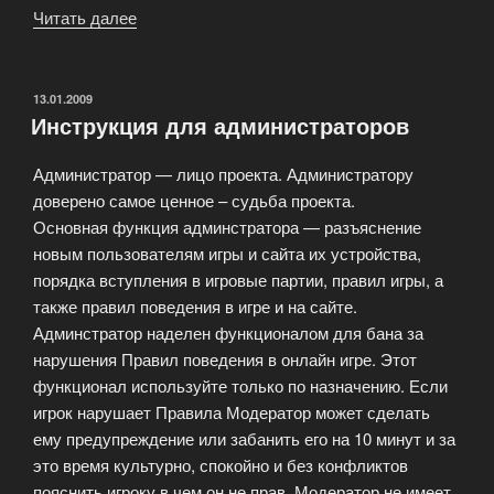
Читать далее
«Роль
любовницы»
ОПУБЛИКОВАНО
13.01.2009
Инструкция для администраторов
Администратор — лицо проекта. Администратору
доверено самое ценное – судьба проекта.
Основная функция админстратора — разъяснение
новым пользователям игры и сайта их устройства,
порядка вступления в игровые партии, правил игры, а
также правил поведения в игре и на сайте.
Админстратор наделен функционалом для бана за
нарушения Правил поведения в онлайн игре. Этот
функционал используйте только по назначению. Если
игрок нарушает Правила Модератор может сделать
ему предупреждение или забанить его на 10 минут и за
это время культурно, спокойно и без конфликтов
пояснить игроку в чем он не прав. Модератор не имеет