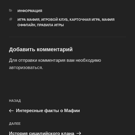
РУБРИКИ
ИНФОРМАЦИЯ
МЕТКИ
ИГРА МАФИЯ
,
ИГРОВОЙ КЛУБ
,
КАРТОЧНАЯ ИГРА
,
МАФИЯ
ОФФЛАЙН
,
ПРАВИЛА ИГРЫ
Добавить комментарий
Для отправки комментария вам необходимо
авторизоваться
.
Навигация
Предыдущая
НАЗАД
по
запись:
записям
Интересные факты о Мафии
Следующая
ДАЛЕЕ
запись
История сицилийского клана