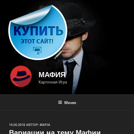
Перейти
к
содержимому
МАФИЯ
Карточная Игра
Меню
ОПУБЛИКОВАНО
19.05.2018
АВТОР:
MAFIA
Вариации на тему Мафии