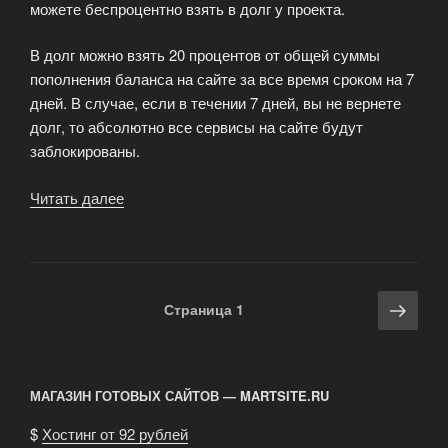
можете беспроцентно взять в долг у проекта.
В долг можно взять 20 процентов от общей суммы
пополнения баланса на сайте за все время сроком на 7
дней. В случае, если в течении 7 дней, вы не вернете
долг, то абсолютно все сервисы на сайте будут
заблокированы.
Читать далее
«Новый
сервис»
Навигация
Сле
Страница
1
по
стра
записям
МАГАЗИН ГОТОВЫХ САЙТОВ — MARTSITE.RU
$
Хостинг от 92 рублей