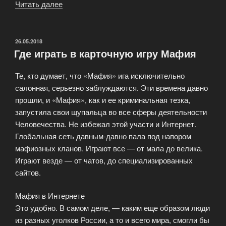
Читать далее
«Различные
модификации
игры
Мафия»
ОПУБЛИКОВАНО
26.05.2018
Где играть в карточную игру Мафия
Те, кто думает, что «Мафия» ига исключительно
салонная, серьезно заблуждаются. Эти времена давно
прошли, и «Мафия», как и ее криминальная тезка,
запустила свои щупальца во все сферы деятельности
Человечества. Не избежал этой участи и Интернет.
Глобальная сеть давным-давно пала под напором
мафиозных кланов. Играют все — от мала до велика.
Играют везде — от чатов, до специализированных
сайтов.
Мафия в Интернете
Это удобно. В самом деле, — каким еще образом люди
из разных уголков России, а то и всего мира, смогли бы