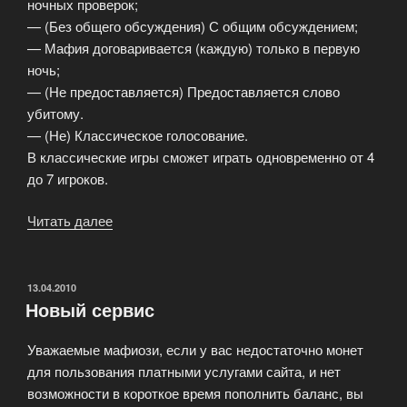
ночных проверок;
— (Без общего обсуждения) С общим обсуждением;
— Мафия договаривается (каждую) только в первую
ночь;
— (Не предоставляется) Предоставляется слово
убитому.
— (Не) Классическое голосование.
В классические игры сможет играть одновременно от 4
до 7 игроков.
Читать далее
«Варианты
игры
в
Мафию»
ОПУБЛИКОВАНО
13.04.2010
Новый сервис
Уважаемые мафиози, если у вас недостаточно монет
для пользования платными услугами сайта, и нет
возможности в короткое время пополнить баланс, вы