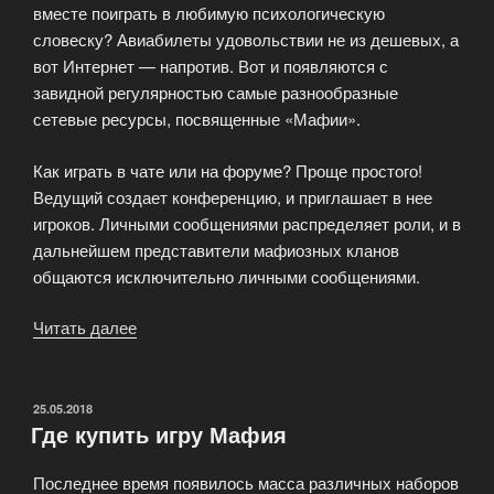
вместе поиграть в любимую психологическую
словеску? Авиабилеты удовольствии не из дешевых, а
вот Интернет — напротив. Вот и появляются с
завидной регулярностью самые разнообразные
сетевые ресурсы, посвященные «Мафии».
Как играть в чате или на форуме? Проще простого!
Ведущий создает конференцию, и приглашает в нее
игроков. Личными сообщениями распределяет роли, и в
дальнейшем представители мафиозных кланов
общаются исключительно личными сообщениями.
Читать далее
«Где
играть
в
карточную
ОПУБЛИКОВАНО
25.05.2018
Где купить игру Мафия
игру
Мафия»
Последнее время появилось масса различных наборов