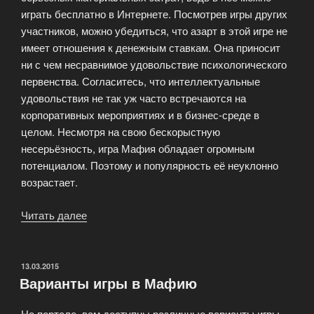
играть бесплатно в Интернете. Посмотрев игры других
участников, можно убедиться, что азарт в этой игре не
имеет отношения к денежным ставкам. Она приносит
ни с чем несравнимое удовольствие психологического
первенства. Согласитесь, что интеллектуальные
удовольствия не так уж часто встречаются на
корпоративных мероприятиях и в бизнес-среде в
целом. Несмотря на свою бескорыстную
несерьёзность, игра Мафия обладает огромным
потенциалом. Поэтому и популярность её неуклонно
возрастает.
Читать далее
«Мафия
для
компаний»
ОПУБЛИКОВАНО
13.03.2015
Варианты игры в Мафию
На портале вам доступны различные варианты игры,