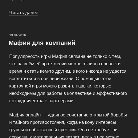
Читать далее
«Чемпионат
по
мафии»
ОПУБЛИКОВАНО
13.04.2016
Мафия для компаний
Популярность игры Мафия связана не только с тем,
что на всём её протяжении можно отлично провести
время и стать кем-то другим, в кого никогда не удастся
воплотиться в обычной жизни. С помощью этой
карточной игры можно развить навыки, которые
необходимы для работы в коллективе и эффективного
сотрудничества с партнерами.
Мафия онлайн — удачное сочетание открытой борьбы
и тайного противостояния, когда на кону интересы
группы и собственный престиж. Она не требует ни
серьёзных материальных затрат, ведь в нее можно