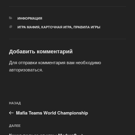
РУБРИКИ
ИНФОРМАЦИЯ
МЕТКИ
ИГРА МАФИЯ
,
КАРТОЧНАЯ ИГРА
,
ПРАВИЛА ИГРЫ
Добавить комментарий
Для отправки комментария вам необходимо
авторизоваться
.
Навигация
Предыдущая
НАЗАД
по
запись:
записям
Mafia Teams World Championship
Следующая
ДАЛЕЕ
запись