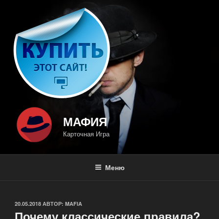
Перейти
к
содержимому
МАФИЯ
Карточная Игра
Меню
ОПУБЛИКОВАНО
20.05.2018
АВТОР:
MAFIA
Почему классические правила?