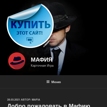
Перейти
к
содержимому
МАФИЯ
Карточная Игра
Меню
ОПУБЛИКОВАНО
28.03.2021
АВТОР:
MAFIA
Добро пожаловать в Мафию