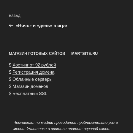
Навигация
Предыдущая
НАЗАД
по
запись:
записям
«Ночь» и «день» в игре
МАГАЗИН ГОТОВЫХ САЙТОВ — MARTSITE.RU
$
Хостинг от 92 рублей
$
Регистрация домена
$
Облачные серверы
$
Магазин доменов
$
Бесплатный SSL
Чемпионат по мафии проводится приблизительно раз в
месяц. Участники и зрители платят игровой взнос.