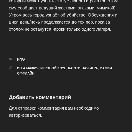
который может узнать статус любого игрока (об этом
ему сообщает ведущий жестами, знаками, мимикой).
Утром весь город узнаёт об убийстве. Обсуждения и
цикл день/ночь продолжается до тех пор, пока за
столом не останутся игроки только одного лагеря.
РУБРИКИ
ИГРА
МЕТКИ
ИГРА МАФИЯ
,
ИГРОВОЙ КЛУБ
,
КАРТОЧНАЯ ИГРА
,
МАФИЯ
ОФФЛАЙН
Добавить комментарий
Для отправки комментария вам необходимо
авторизоваться
.