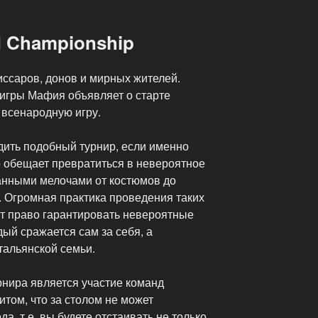
d Championship
ссаров, донов и мирных жителей.
игры Мафия объявляет о старте
 всенародную игру.
одить подобный турнир, если именно
р обещает превратиться в невероятное
анными мелочами от костюмов до
 Огромная практика проведения таких
т право гарантировать невероятные
дый сражается сам за себя, а
тальянской семьи.
нира является участие команд
итом, что за столом не может
да, т.е. вы будете отстаивать не только