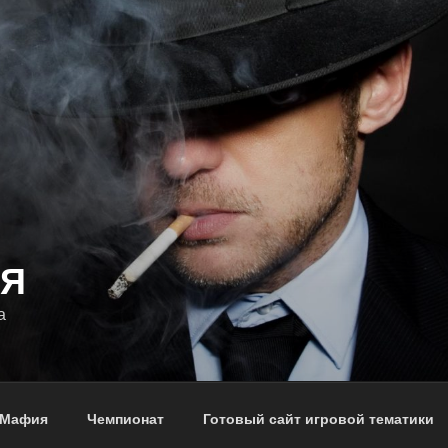
Я
а
Мафия
Чемпионат
Готовый сайт игровой тематики