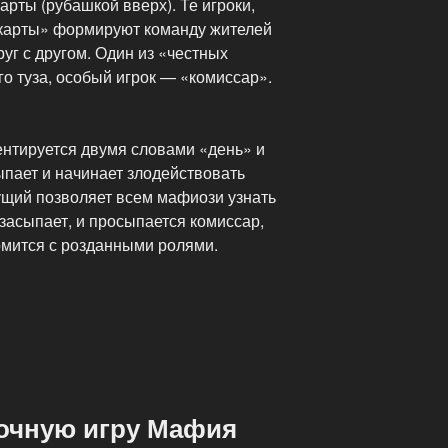
рты (рубашкой вверх). Те игроки,
 карты» формируют команду жителей
уг с другом. Один из «честных
о туза, особый игрок — «комиссар».
ентируется двумя словами «день» и
ыпает и начинает злодействовать
ущий позволяет всем мафиози узнать
 засыпает, и просыпается комиссар,
омится с розданными ролями.
точную игру Мафия