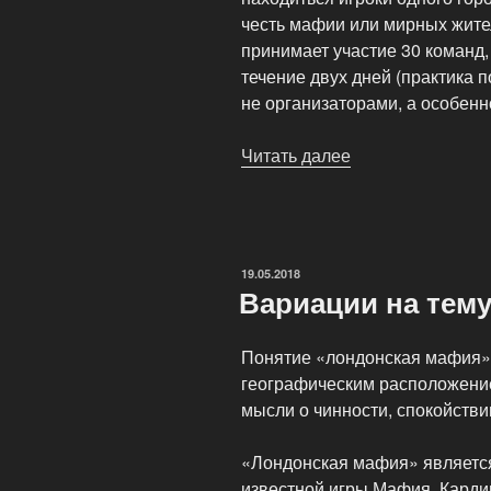
честь мафии или мирных жител
принимает участие 30 команд,
течение двух дней (практика 
не организаторами, а особенн
Читать далее
«Mafia
Teams
World
Championship»
ОПУБЛИКОВАНО
19.05.2018
Вариации на тем
Понятие «лондонская мафия» 
географическим расположение
мысли о чинности, спокойстви
«Лондонская мафия» являетс
известной игры Мафия. Карди