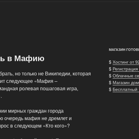
МАГАЗИН ГОТОВ
ть в Мафию
$
Хостинг от 9
$
Регистрация
рать, но только не Википедии, которая
$
Облачные с
анит следующее «Мафия –
$
Магазин дом
мандная ролевая пошаговая игра,
$
Бесплатный
.
нии мирных граждан города
ю очередь мафия не дремлет и
прос в следующем «Кто кого»?