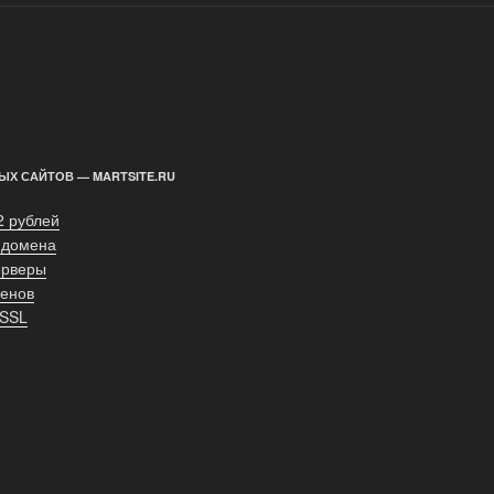
ЫХ САЙТОВ — MARTSITE.RU
2 рублей
 домена
ерверы
енов
 SSL