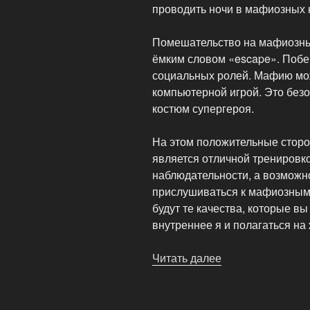
проводить ночи в мафиозных 
Помешательство на мафиозны
ёмким словом «escape». Побе
социальных ролей. Мафию мож
компьютерной игрой. Это без
костюм супергероя.
На этом положительные сторо
является отличной тренировко
наблюдательности, а возможно
прислушиваться к мафиозным
будут те качества, которые вы
внутреннее я и полагаться на
Читать далее
«Какая
польза
от
игры