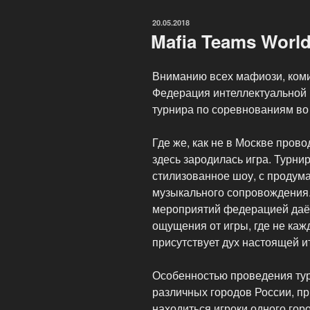
Мафия?»
ОПУБЛИКОВАНО
20.05.2018
Mafia Teams Worl
Вниманию всех мафиози, коми
Федерация интеллектуальной 
турнира по соревнованиям во
Где же, как не в Москве пров
здесь зародилась игра. Турни
стилизованное шоу, с продум
музыкального сопровождения.
мероприятий федерацией даё
ощущения от игры, где не каж
присутствует дух настоящей и
Особенностью проведения тур
различных городов России, пр
находиться игроки одного горо