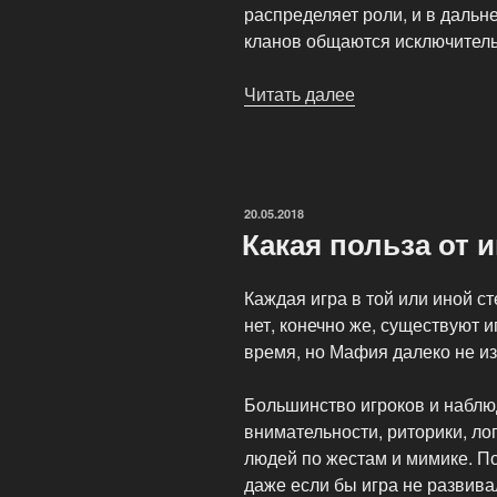
распределяет роли, и в даль
кланов общаются исключител
Читать далее
«Где
играть
в
карточную
игру
ОПУБЛИКОВАНО
20.05.2018
Мафия»
Какая польза от
Каждая игра в той или иной ст
нет, конечно же, существуют 
время, но Мафия далеко не из 
Большинство игроков и наблю
внимательности, риторики, ло
людей по жестам и мимике. По
даже если бы игра не развива