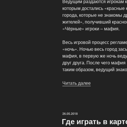
Ведущим раздаются игрокам ка
которым достались «красные
города, которые не знакомы др
жителей», получивший красног
«Чёрные» игроки – мафия.
Весь игровой процесс реглам
«ночь». Ночью весь город зас
мафия, в первую же ночь вед
друг друга. После чего мафия
таким образом, ведущий знак
Читать далее
«Добро
пожаловать
в
Мафию»
ОПУБЛИКОВАНО
26.05.2018
Где играть в кар