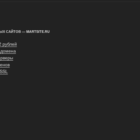
ЫХ САЙТОВ — MARTSITE.RU
2 рублей
 домена
ерверы
енов
 SSL