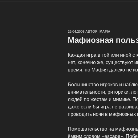
ОПУБЛИКОВАНО
26.04.2009
АВТОР:
MAFIA
Мафиозная поль
Каждая игра в той или иной ст
нет, конечно же, существуют 
время, но Мафия далеко не из 
Большинство игроков и наблю
внимательности, риторики, ло
людей по жестам и мимике. По
даже если бы игра не развива
проводить ночи в мафиозных 
Помешательство на мафиозны
ёмким словом «escape». Побе