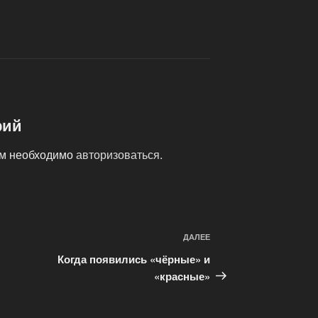
рий
ам необходимо
авторизоваться
.
ДАЛЕЕ
Следующая
запись
Когда появились «чёрные» и
«красные»