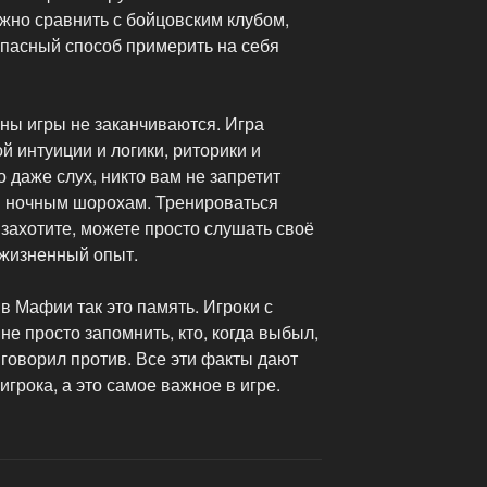
но сравнить с бойцовским клубом,
опасный способ примерить на себя
ны игры не заканчиваются. Игра
й интуиции и логики, риторики и
 даже слух, никто вам не запретит
 ночным шорохам. Тренироваться
 захотите, можете просто слушать своё
 жизненный опыт.
в Мафии так это память. Игроки с
не просто запомнить, кто, когда выбыл,
и говорил против. Все эти факты дают
грока, а это самое важное в игре.