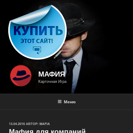
Перейти
к
содержимому
МАФИЯ
Карточная Игра
Меню
ОПУБЛИКОВАНО
13.04.2016
АВТОР:
MAFIA
Мафия для компаний