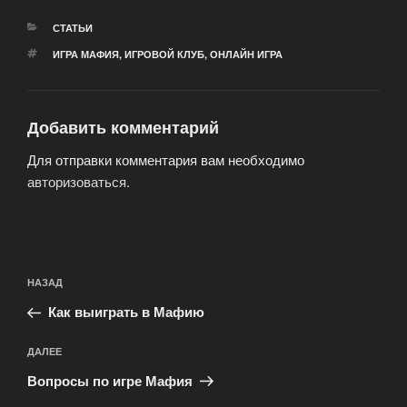
РУБРИКИ
СТАТЬИ
МЕТКИ
ИГРА МАФИЯ
,
ИГРОВОЙ КЛУБ
,
ОНЛАЙН ИГРА
Добавить комментарий
Для отправки комментария вам необходимо
авторизоваться
.
Навигация
Предыдущая
НАЗАД
по
запись:
записям
Как выиграть в Мафию
Следующая
ДАЛЕЕ
запись
Вопросы по игре Мафия