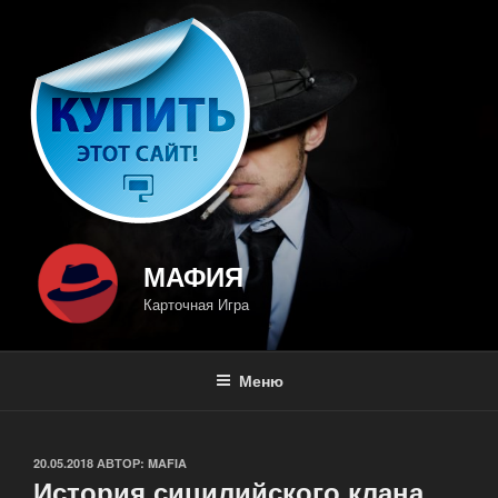
Перейти
к
содержимому
МАФИЯ
Карточная Игра
Меню
ОПУБЛИКОВАНО
20.05.2018
АВТОР:
MAFIA
История сицилийского клана