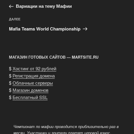
запись:
записям
Вариации на тему Мафии
Следующая
ДАЛЕЕ
запись
Mafia Teams World Championship
МАГАЗИН ГОТОВЫХ САЙТОВ — MARTSITE.RU
$
Хостинг от 92 рублей
$
Регистрация домена
$
Облачные серверы
$
Магазин доменов
$
Бесплатный SSL
Чемпионат по мафии проводится приблизительно раз в
месяц. Участники и зрители платят игровой взнос.