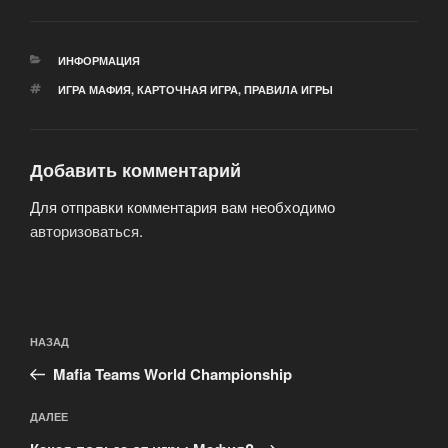
РУБРИКИ
ИНФОРМАЦИЯ
МЕТКИ
ИГРА МАФИЯ
,
КАРТОЧНАЯ ИГРА
,
ПРАВИЛА ИГРЫ
Добавить комментарий
Для отправки комментария вам необходимо
авторизоваться
.
Навигация
Предыдущая
НАЗАД
по
запись:
записям
Mafia Teams World Championship
Следующая
ДАЛЕЕ
запись