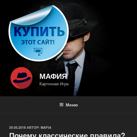
Перейти
к
содержимому
МАФИЯ
Карточная Игра
Меню
ОПУБЛИКОВАНО
20.05.2018
АВТОР:
MAFIA
Почему классические правила?