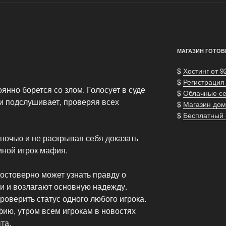
МАГАЗИН ГОТОВ
$
Хостинг от 9
$
Регистрация
янно борется со злом. Голосует в суде
$
Облачные с
и подслушивает, проверяя всех
$
Магазин дом
$
Бесплатный
ночью и не раскрывая себя доказать
иной игрок мафия.
остоверно может узнать правду о
и и возлагают основную надежду.
оверить статус одного любого игрока.
ию, утром всем игрокам в новостях
та.