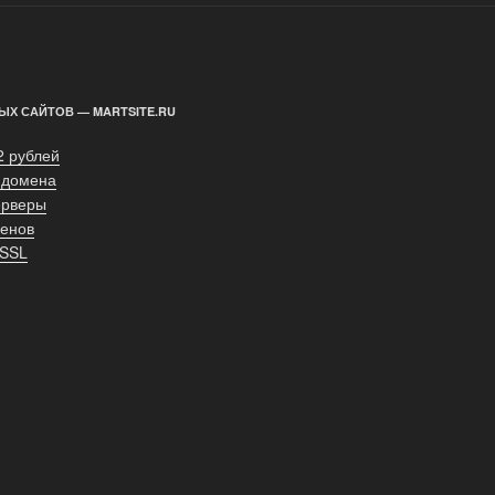
ЫХ САЙТОВ — MARTSITE.RU
2 рублей
 домена
ерверы
енов
 SSL