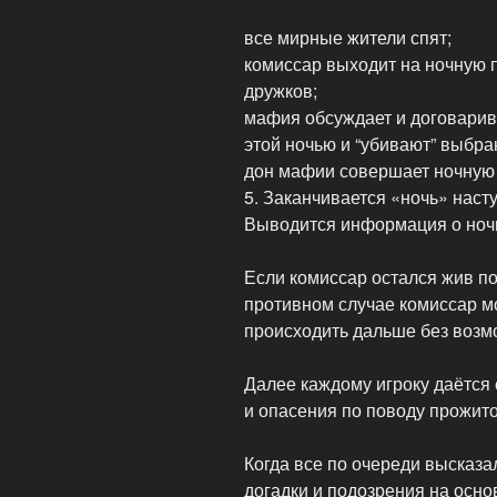
все мирные жители спят;
комиссар выходит на ночную п
дружков;
мафия обсуждает и договарив
этой ночью и “убивают” выбра
дон мафии совершает ночную
5. Заканчивается «ночь» наст
Выводится информация о ноч
Если комиссар остался жив по
противном случае комиссар мо
происходить дальше без возмо
Далее каждому игроку даётся
и опасения по поводу прожито
Когда все по очереди высказал
догадки и подозрения на осн