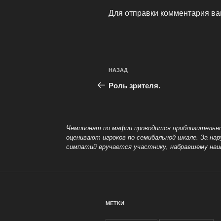
Для отправки комментария в
Навигация
Предыдущая
НАЗАД
по
запись:
Роль зрителя.
записям
Чемпионат по мафии проводится приблизительно 
оценивают игроков по семибальной шкале. За на
симпатий вручается участнику, набравшему наи
МЕТКИ