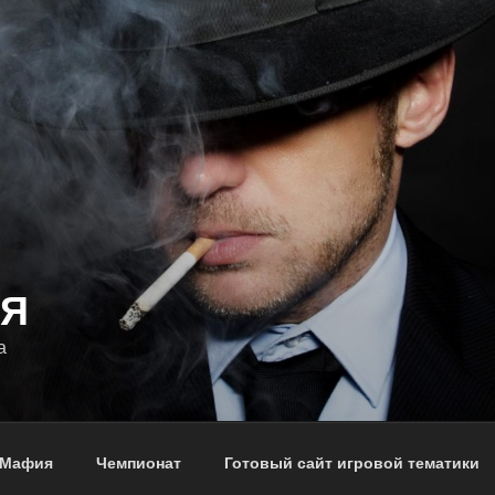
Я
а
Мафия
Чемпионат
Готовый сайт игровой тематики