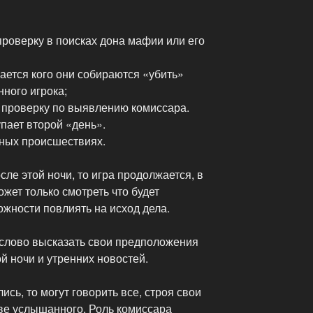
роверку в поисках дона мафии или его
ается кого они собираются «убить»
нного игрока;
 проверку по выявлению комиссара.
упает второй «день».
ных происшествиях.
сле этой ночи, то игра продолжается, в
жет только смотреть что будет
жности повлиять на исход дела.
 слово высказать свои предположения
й ночи и утренних новостей.
ись, то могут говорить все, строя свои
ове услышанного. Роль комиссара