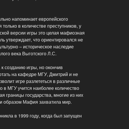
ильно напоминает европейского
 только в количестве преступников, у
тской версии игры это целая мафиозная
ль утверждает, что ориентировался не
культурно – историческое наследие
лого века Выготского Л.С.
к созданию игры, но окончив
отать на кафедре МГУ, Дмитрий и не
зволит игре разлететься в различные
но в МГУ учится наиболее количество
ая границы государства, многие из них
ки образом Мафия захватила мир.
икла в 1999 году, когда был запущен