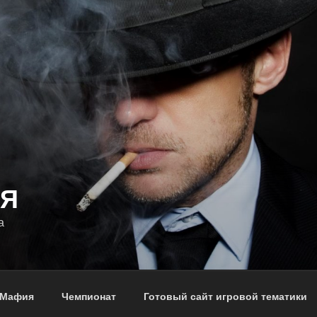
Я
а
Мафия
Чемпионат
Готовый сайт игровой тематики