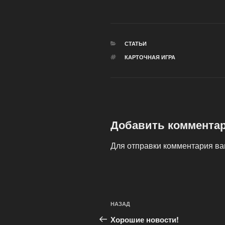
РУБРИКИ
СТАТЬИ
МЕТКИ
КАРТОЧНАЯ ИГРА
Добавить коммента
Для отправки комментария в
Навигация
Предыдущая
НАЗАД
по
запись:
Хорошие новости!