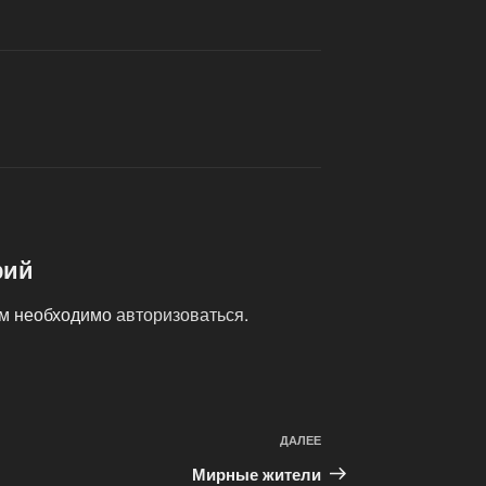
рий
ам необходимо
авторизоваться
.
ДАЛЕЕ
Следующая
запись
Мирные жители