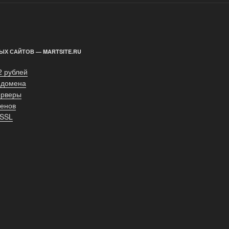
ЫХ САЙТОВ — MARTSITE.RU
2 рублей
 домена
ерверы
енов
 SSL