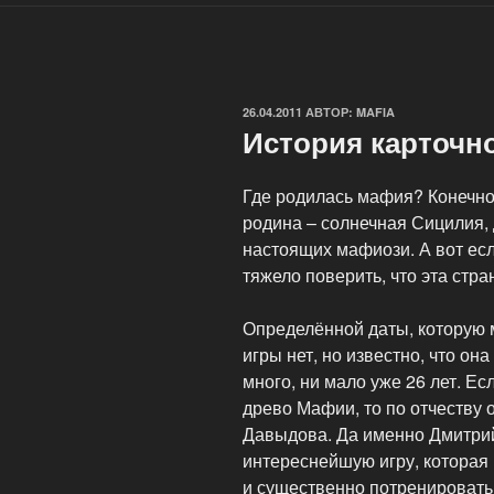
ОПУБЛИКОВАНО
26.04.2011
АВТОР:
MAFIA
История карточн
Где родилась мафия? Конечно 
родина – солнечная Сицилия, 
настоящих мафиози. А вот если
тяжело поверить, что эта стра
Определённой даты, которую 
игры нет, но известно, что он
много, ни мало уже 26 лет. Ес
древо Мафии, то по отчеству 
Давыдова. Да именно Дмитрий
интереснейшую игру, которая 
и существенно потренировать 