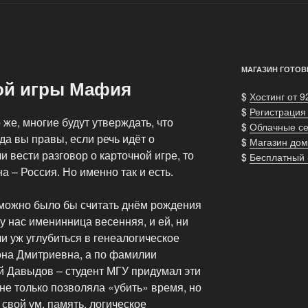
МАГАЗИН ГОТОВ
ой игры Мафия
$
Хостинг от 9
$
Регистрация
же, многие будут утверждать, что
$
Облачные с
да вы правы, если речь идёт о
$
Магазин дом
 вести разговор о карточной игре, то
$
Бесплатный
на – Россия. Но именно так и есть.
можно было бы считать днём рождения
а у нас именинница весенняя, и ей, ни
ли уж углубиться в генеалогическое
она Дмитриевна, а по фамилии
 Давыдов – студент МГУ придумал эти
не только позволяла «убить» время, но
свой ум, память, логическое